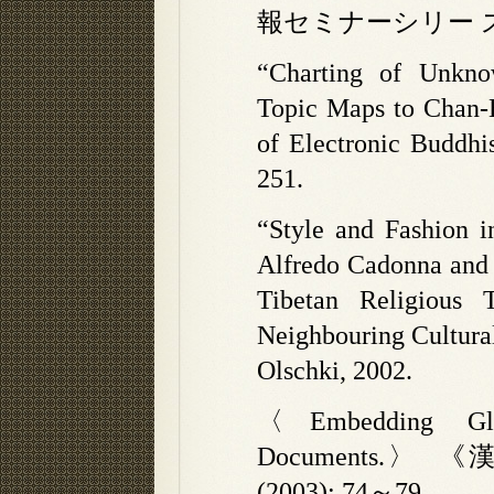
報セミナーシリー ズ》 11
“Charting of Unknow
Topic Maps to Chan-B
of Electronic Buddhi
251.
“Style and Fashion 
Alfredo Cadonna and E
Tibetan Religious 
Neighbouring Cultura
Olschki, 2002.
〈Embedding Gly
Documents.
(2003): 74～79.