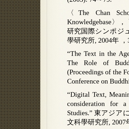
〈The Chan Schoo
Knowledgeba
研究国際シンポジュ
學研究所, 2004年 ，3
“The Text in the Age
The Role of Budd
(Proceedings of the 
Conference on Buddhi
“Digital Text, Meani
consideration for 
Studies.” 東ア
文科學研究所, 2007年,