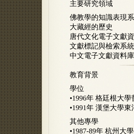
主要研究領域
佛教學的知識表現
大藏經的歷史
唐代文化電子文獻
文獻標記與檢索系統 (K
中文電子文獻資料
教育背景
學位
•1996年 格廷根大
•1991年 漢堡大學
其他專學
•1987-89年 杭州