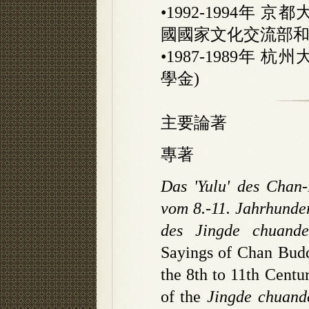
•1992-1994年
國國家文化交流部和
•1987-1989年
學金)
主要論著
專著
Das 'Yulu' des Chan
vom 8.-11. Jahrhunder
des Jingde chuande
Sayings of Chan Bud
the 8th to 11th Centu
of the
Jingde chuand