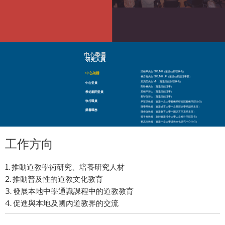
中心委員
研究人員
梁德華先生 BBS, MH（蓬瀛仙館理事長）
中心架構
林赤有先生 BBS, MH, JP（蓬瀛仙館副理事長）
葉滿棠先生 MH（蓬瀛仙館副理事長）
中心委員
鄭盼林先生（蓬瀛仙館理事）
學術顧問委員
葉德平博士（蓬瀛仙館理事）
樊智偉博士（蓬瀛仙館理事）
執行職員
尹翠琪教授（香港中文大學藝術系研究院藝術學部主任）
陳學然教授（香港城市大學中文及歷史學系副系主任）
榮譽職務
陳偉強教授（香港教育大學中國語言學系系主任）
韓子奇教授（北師香港浸會大學人文社科學院院長）
黎志添教授（香港中文大學道教文化研究中心主任）
工作方向
1. 推動道教學術研究、培養研究人材
2. 推動普及性的道教文化教育
3. 發展本地中學通識課程中的道教教育
4. 促進與本地及國內道教界的交流