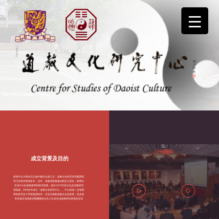
Skip
to
content
道教文化研究中心
二十週年
十週年
成立背景及目的
香港中文大學向以弘揚中國文化為己任，道教文化研究及有關課程
亦已於校內發展多年。近年，承蒙道教蓬瀛仙館設立基金，除用以
支持中大的道教教學和研究發展，更於2005年與文化及宗教研究
系協議，共同合作成立「道教文化研究中心」。中心除進一步發展
學術研究及大學道教課程外，亦旨在推動道教文化及教育，並促進
和支援本地道教宮觀團體的文化工作及各地道教界與香港的交流