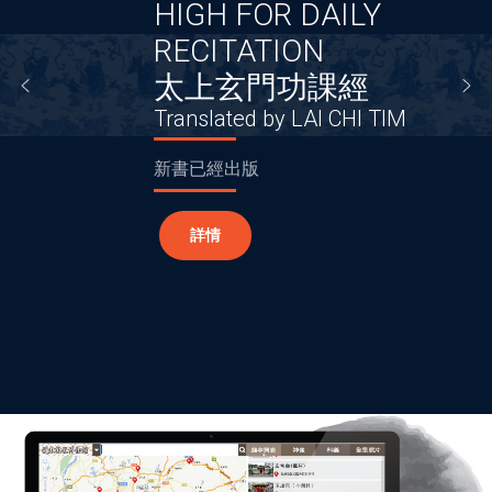
 FOR DAILY
TATION
玄門功課經
道教文化課程簡
ted by LAI CHI TIM
題目：《太上玄門功課經
講者：黎志添教授
出版
（香港中文大學文化
教文化研究中心主任）
日期：2026年8月22日（
時間：下午2:30-3:30
地點：尖沙咀加連威老道98
網上報名