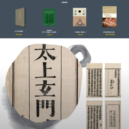
訂購表格
《修性修命：
太上玄門功課經
《華人廟宇與地方社會》
玄門〈內外修篇〉白話註釋》
《了解道教（增訂版）》
黎志添 編譯
道教研究學術論叢
黎志添 著
黎志添 著