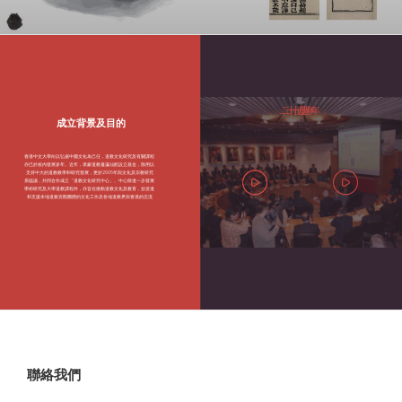
二十週年
十週年
成立背景及目的
香港中文大學向以弘揚中國文化為己任，道教文化研究及有關課程
亦已於校內發展多年。近年，承蒙道教蓬瀛仙館設立基金，除用以
支持中大的道教教學和研究發展，更於2005年與文化及宗教研究
系協議，共同合作成立「道教文化研究中心」。中心除進一步發展
學術研究及大學道教課程外，亦旨在推動道教文化及教育，並促進
和支援本地道教宮觀團體的文化工作及各地道教界與香港的交流
聯絡我們