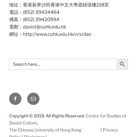
地址：香港新界沙田香港中文大學梁銶琚樓218室
電話：(852) 39434464
傳真：(852) 39420994
電郵：daoist@cuhk.edu.hk
網址：http://www.cuhk.edu.hk/crs/dao
Search Button
Search
for:
Facebook
Email
Copyright © 2018. All Rights Reserved.
Centre for Studies of
Daoist Culture
,
The Chinese University of Hong Kong
|
Privacy
Policy
|
Disclaimer
|