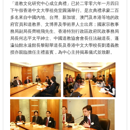
「道教文化研究中心成立典禮」已於二零零六年一月四日
下午假香港中文大學祖堯堂圓滿舉行。是次典禮承蒙二百
多名來自中國內地、台灣、新加坡、澳門及本港等地的政
府官員和道教界、文博界及學術界人士出席；國家宗教事
務局副局長齊曉飛先生、香港特別行政區政府民政事務局
局長何志平太平紳士、中國道教協會會長任法融道長、蓬
瀛仙館永遠館長黎顯華道長及香港中文大學校長劉遵義教
授亦親臨擔任主禮嘉賓，為中心主持揭幕儀式並致辭。